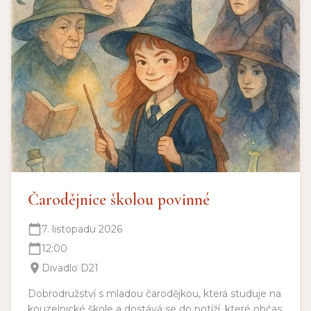
Čarodějnice školou povinné
7. listopadu 2026
12:00
Divadlo D21
Dobrodružství s mladou čarodějkou, která studuje na
kouzelnické škole a dostává se do potíží, které občas