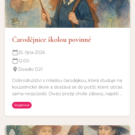
Čarodějnice školou povinné
25. října 2026
12:00
Divadlo D21
Dobrodružství s mladou čarodějkou, která studuje na
kouzelnické škole a dostává se do potíží, které občas
sama nezpůsobí. Diváci prožijí chvíle zábavy, napětí a
boj dobra se zlem. Vhodné pro diváctvo od 8 let.
Rodinné
Délka představení: 120 min a 15 min pauza