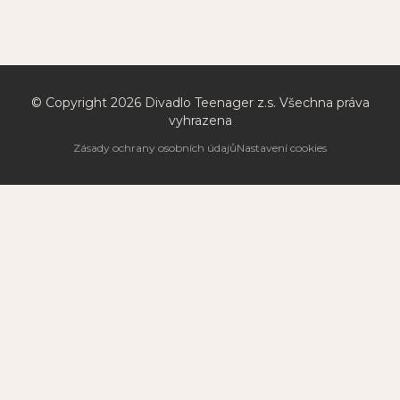
© Copyright
2026
Divadlo Teenager z.s. Všechna práva
vyhrazena
Zásady ochrany osobních údajů
Nastavení cookies