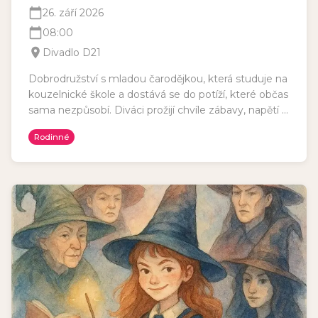
26. září 2026
08:00
Divadlo D21
Dobrodružství s mladou čarodějkou, která studuje na
kouzelnické škole a dostává se do potíží, které občas
sama nezpůsobí. Diváci prožijí chvíle zábavy, napětí a
boj dobra se zlem. Vhodné pro diváctvo od 8 let.
Rodinné
Délka představení: 120 min a 15 min pauza