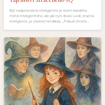
Být nadprůměrně inteligentní, je snem každého
méně inteligentního, ale jak nyní diváci uvidí, značná
inteligence, je vlastně hendikep. „Pokud chcete
dohnat geniálního člověka k naprostému šílenství,
dejte mu problém, který si neumí logicky vysvětlit.“
Délka představení: 120 min a 15 min pauza