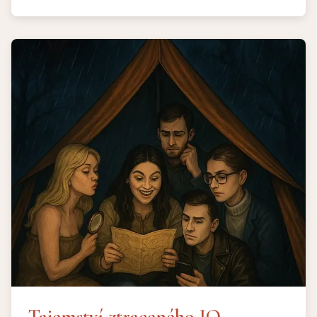
vhodná od 11 let. Po představení se lze vyfotit s
účinkujícími.
Tajemství ztraceného IQ