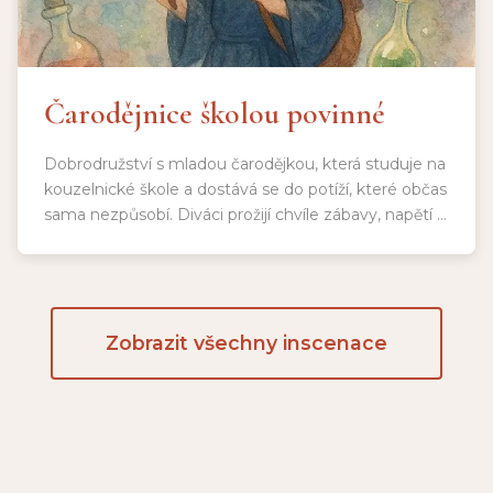
Čarodějnice školou povinné
Dobrodružství s mladou čarodějkou, která studuje na
kouzelnické škole a dostává se do potíží, které občas
sama nezpůsobí. Diváci prožijí chvíle zábavy, napětí a
boj dobra se zlem. Vhodné pro diváctvo od 8 let.
Délka představení: 120 min a 15 min pauza
Zobrazit všechny inscenace