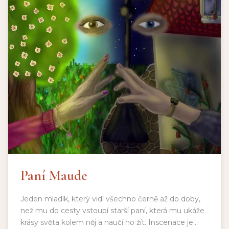
Paní Maude
Jeden mladík, který vidí všechno černě až do doby,
než mu do cesty vstoupí starší paní, která mu ukáže
krásy světa kolem něj a naučí ho žít. Inscenace je