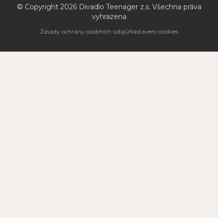
© Copyright
2026
Divadlo Teenager z.s. Všechna práva
vyhrazena
Zásady ochrany osobních údajů
Nastavení cookies