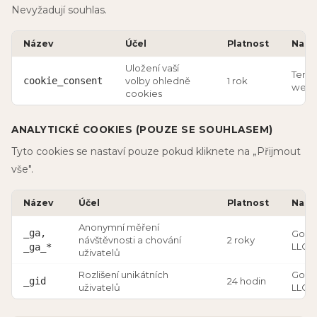
Nevyžadují souhlas.
Název
Účel
Platnost
Nast
Uložení vaší
Tent
cookie_consent
volby ohledně
1 rok
web
cookies
ANALYTICKÉ COOKIES (POUZE SE SOUHLASEM)
Tyto cookies se nastaví pouze pokud kliknete na „Přijmout
vše".
Název
Účel
Platnost
Nast
Anonymní měření
_ga,
Goog
návštěvnosti a chování
2 roky
LLC
_ga_*
uživatelů
Rozlišení unikátních
Goog
_gid
24 hodin
uživatelů
LLC